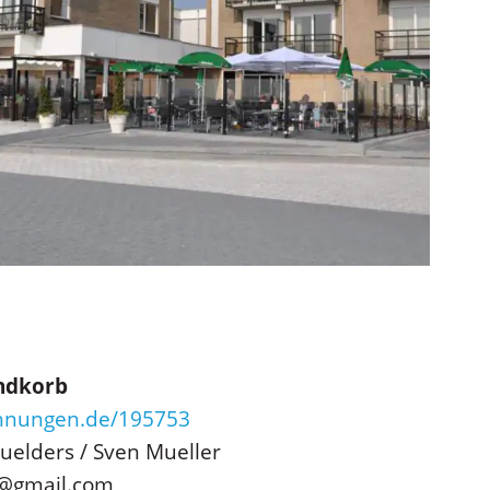
andkorb
hnungen.de/195753
uelders / Sven Mueller
m@gmail.com