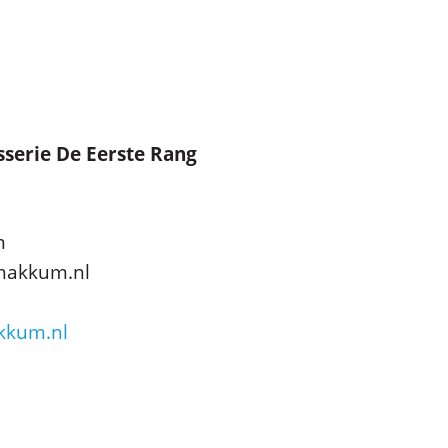
serie De Eerste Rang
m
makkum.nl
kkum.nl