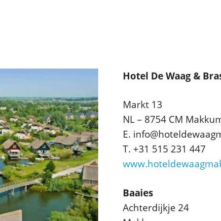
Hotel De Waag & Bras
Markt 13
NL – 8754 CM Makku
E. info@hoteldewaag
T. +31 515 231 447
www.hoteldewaagma
Baaies
Achterdijkje 24