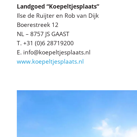
Landgoed “Koepeltjesplaats”
Ilse de Ruijter en Rob van Dijk
Boerestreek 12
NL – 8757 JS GAAST
T. +31 (0)6 28719200
E. info@koepeltjesplaats.nl
www.koepeltjesplaats.nl