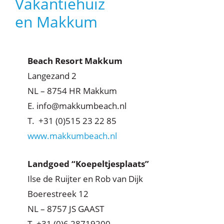
Vakantiehuiz
en Makkum
Beach Resort Makkum
Langezand 2
NL – 8754 HR Makkum
E. info@makkumbeach.nl
T. +31 (0)515 23 22 85
www.makkumbeach.nl
Landgoed “Koepeltjesplaats”
Ilse de Ruijter en Rob van Dijk
Boerestreek 12
NL – 8757 JS GAAST
T. +31 (0)6 28719200