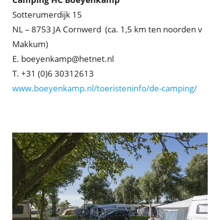
Sotterumerdijk 15
NL – 8753 JA Cornwerd (ca. 1,5 km ten noorden v
Makkum)
E. boeyenkamp@hetnet.nl
T. +31 (0)6 30312613
www.boeyenkamp.nl/toeristeninfo/de-camping/