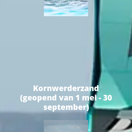
Kornwerderzand
(geopend van 1 mei - 30
september)