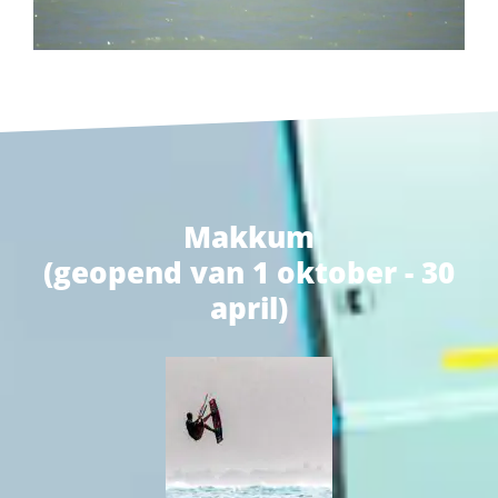
Makkum
(geopend van 1 oktober - 30
april)