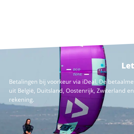
Let
Betalingen bij voorkeur via iDeal. De betaalme
uit België, Duitsland, Oostenrijk, Zwiterland 
rekening.