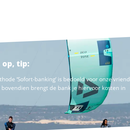
 op, tip:
thode ‘Sofort-banking’ is bedoeld voor onze vrien
en bovendien brengt de bank je hiervoor kosten in