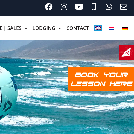
E | SALES
LODGING
CONTACT
BOOK YOUR
LESSON HERE