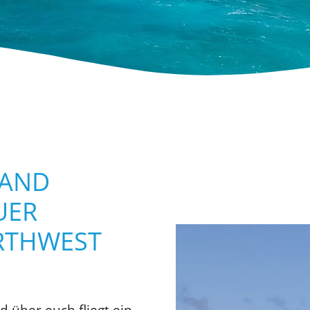
LAND
UER
ORTHWEST