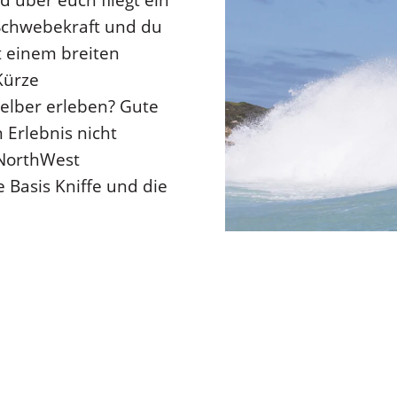
 über euch fliegt ein
r Schwebekraft und du
it einem breiten
 Kürze
elber erleben? Gute
 Erlebnis nicht
. NorthWest
e Basis Kniffe und die