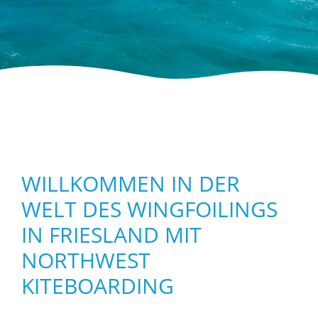
WILLKOMMEN IN DER
WELT DES WINGFOILINGS
IN FRIESLAND MIT
NORTHWEST
KITEBOARDING